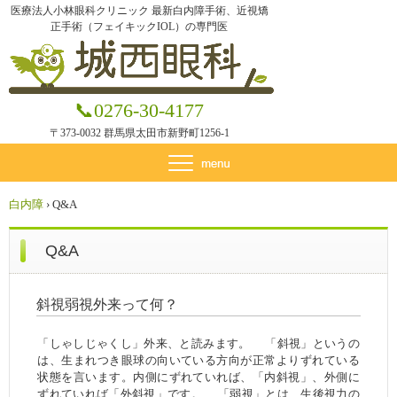
医療法人小林眼科クリニック 最新白内障手術、近視矯
正手術（フェイキックIOL）の専門医
📞0276-30-4177
〒373-0032 群馬県太田市新野町1256-1
白内障
›
Q&A
Q&A
斜視弱視外来って何？
「しゃしじゃくし」外来、と読みます。 「斜視」というの
は、生まれつき眼球の向いている方向が正常よりずれている
状態を言います。内側にずれていれば、「内斜視」、外側に
ずれていれば「外斜視」です。 「弱視」とは、生後視力の