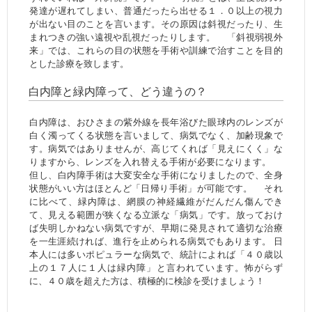
発達が遅れてしまい、普通だったら出せる１．０以上の視力
が出ない目のことを言います。その原因は斜視だったり、生
まれつきの強い遠視や乱視だったりします。 「斜視弱視外
来」では、これらの目の状態を手術や訓練で治すことを目的
とした診療を致します。
白内障と緑内障って、どう違うの？
白内障は、おひさまの紫外線を長年浴びた眼球内のレンズが
白く濁ってくる状態を言いまして、病気でなく、加齢現象で
す。病気ではありませんが、高じてくれば「見えにくく」な
りますから、レンズを入れ替える手術が必要になります。
但し、白内障手術は大変安全な手術になりましたので、全身
状態がいい方はほとんど「日帰り手術」が可能です。 それ
に比べて、緑内障は、網膜の神経繊維がだんだん傷んでき
て、見える範囲が狭くなる立派な「病気」です。放っておけ
ば失明しかねない病気ですが、早期に発見されて適切な治療
を一生涯続ければ、進行を止められる病気でもあります。 日
本人には多いポピュラーな病気で、統計によれば「４０歳以
上の１７人に１人は緑内障」と言われています。怖がらず
に、４０歳を超えた方は、積極的に検診を受けましょう！